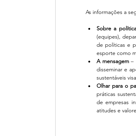
As informações a segu
Sobre a polític
(equipes), depar
de políticas e 
esporte como me
A mensagem
 –
disseminar e ap
sustentáveis vi
Olhar para o pa
práticas susten
de empresas in
atitudes e valor