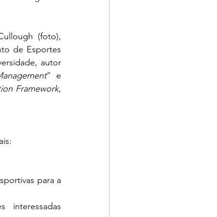
llough (foto), 
to de Esportes 
rsidade, autor 
 Management
” e 
ction Framework
, 
is:
ortivas para a 
 interessadas 