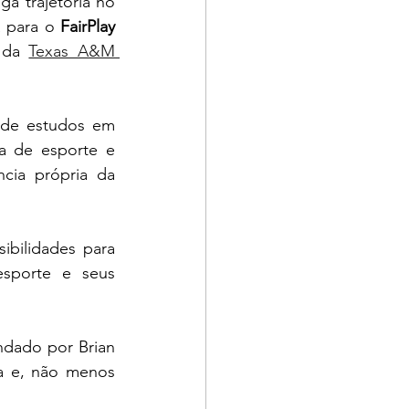
 trajetória no 
 para o 
FairPlay 
 da 
Texas A&M 
 de estudos em 
a de esporte e 
cia própria da 
bilidades para 
sporte e seus 
ndado por Brian 
a e, não menos 