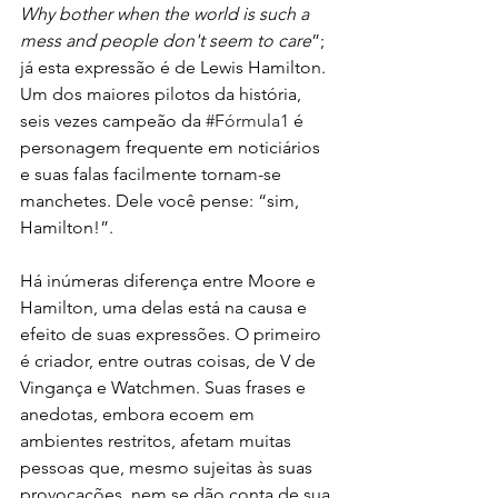
Why bother when the world is such a 
mess and people don't seem to care
”; 
já esta expressão é de Lewis Hamilton. 
Um dos maiores pilotos da história, 
seis vezes campeão da 
#Fórmula1
 é 
personagem frequente em noticiários 
e suas falas facilmente tornam-se 
manchetes. Dele você pense: “sim, 
Hamilton!”.
Há inúmeras diferença entre Moore e 
Hamilton, uma delas está na causa e 
efeito de suas expressões. O primeiro 
é criador, entre outras coisas, de V de 
Vingança e Watchmen. Suas frases e 
anedotas, embora ecoem em 
ambientes restritos, afetam muitas 
pessoas que, mesmo sujeitas às suas 
provocações, nem se dão conta de sua 