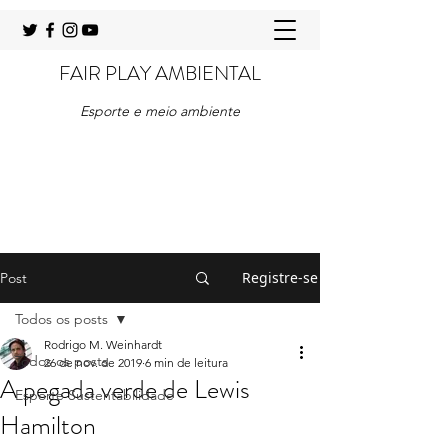
FAIR PLAY AMBIENTAL
Esporte e meio ambiente
Registre-se
Post
Todos os posts
Rodrigo M. Weinhardt
Todos os posts
26 de nov. de 2019
6 min de leitura
A pegada verde de Lewis
Esporte Sustentabilidade
Hamilton