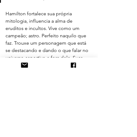
Hamilton fortalece sua própria 
mitologia, influencia a alma de 
eruditos e incultos. Vive como um 
campeão; astro. Perfeito naquilo que 
faz. Trouxe um personagem que está 
se destacando e dando o que falar no 
universo esportivo e fora dele. Suas 
manifestações ficam cada vez mais 
frequentes e ganham gradativamente 
mais amplitude. “Ele amadureceu 
tarde neste sentido, isso vem de 
alguns anos para cá. Mas dentro da F1 
ele é disparado um dos caras que mais 
fala que mais cobra sobre isso”, 
lembra José Matos.
Imaginamos o 
Fair Play Ambiental
como o caminho para despertar esta 