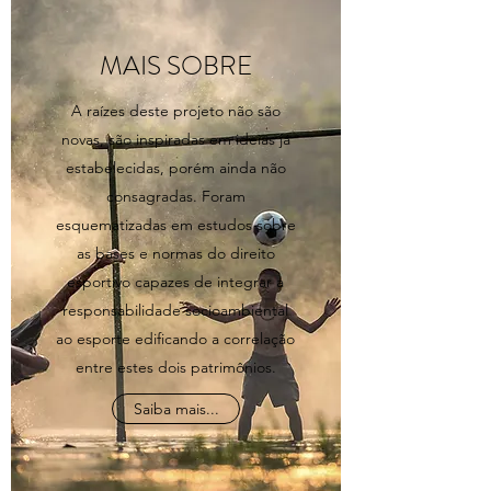
MAIS SOBRE
A raízes deste projeto não são
novas, são inspiradas em ideias já
estabelecidas, porém ainda não
consagradas. Foram
esquematizadas em estudos sobre
as bases e normas do direito
esportivo capazes de integrar a
responsabilidade socioambiental
ao esporte edificando a correlação
entre estes dois patrimônios.
Saiba mais...